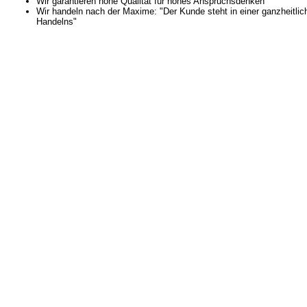
Wir garantieren hohe Qualität für hohes Anspruchsdenken
Wir handeln nach der Maxime: "Der Kunde steht in einer ganzheitli
Handelns"